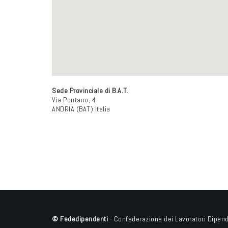
Sede Provinciale di B.A.T.
Via Pontano, 4
ANDRIA (BAT)
Italia
© Fededipendenti
- Confederazione dei Lavoratori Dipend