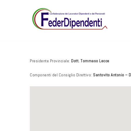
Vai
al
contenuto
Presidente Provinciale:
Dott. Tommaso Lecce
Componenti del Consiglio Direttivo:
Santovito Antonio – D