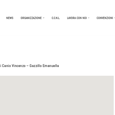
NEWS
ORGANIZZAZIONE
C.C.N.L.
LAVORA CON NOI
CONVENZIONI
i Canio Vincenzo – Gazzillo Emanuella