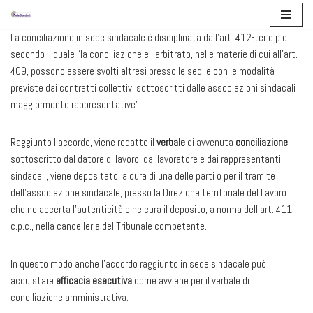
Vai
La conciliazione in sede sindacale è disciplinata dall’art. 412-ter c.p.c.
al
secondo il quale “la conciliazione e l’arbitrato, nelle materie di cui all’art.
contenuto
409, possono essere svolti altresì presso le sedi e con le modalità
previste dai contratti collettivi sottoscritti dalle associazioni sindacali
maggiormente rappresentative”.
Raggiunto l’accordo, viene redatto il
verbale
di avvenuta
conciliazione
,
sottoscritto dal datore di lavoro, dal lavoratore e dai rappresentanti
sindacali, viene depositato, a cura di una delle parti o per il tramite
dell’associazione sindacale, presso la Direzione territoriale del Lavoro
che ne accerta l’autenticità e ne cura il deposito, a norma dell’art. 411
c.p.c., nella cancelleria del Tribunale competente.
In questo modo anche l’accordo raggiunto in sede sindacale può
acquistare
efficacia esecutiva
come avviene per il verbale di
conciliazione amministrativa.